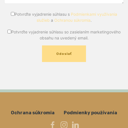
Potvrďte vyjadrenie súhlasu s
Podmienkami využívania
služieb
a
Ochranou súkromia
.
Potvrďte vyjadrenie súhlasu so zasielaním marketingového
obsahu na uvedený email.
Odoslať
Ochrana súkromia
Podmienky používania