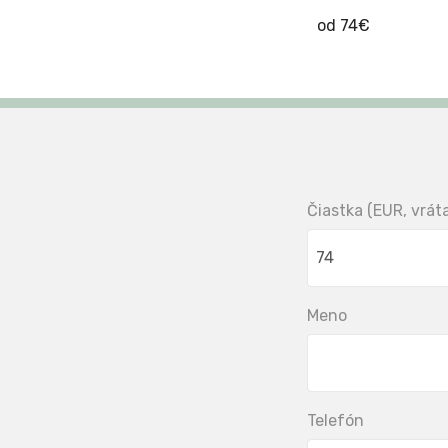
od
74€
Čiastka (EUR, vrá
Meno
Telefón