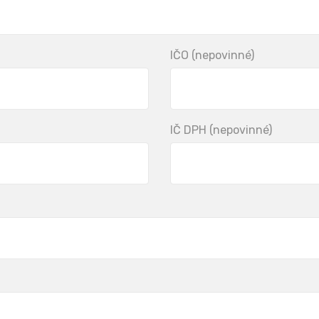
IČO (nepovinné)
IČ DPH (nepovinné)