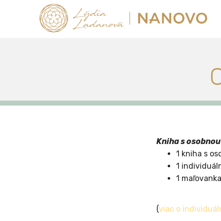
Kniha s osobnou
1 kniha s o
1 individuá
1 maľovanka
(
viac o individuá