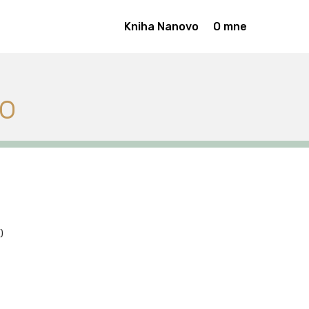
Kniha Nanovo
O mne
o
)