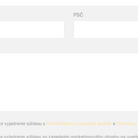
PSČ
te vyjadrenie súhlasu s
Podmienkami využívania služieb
a
Ochranou 
e vyjadrenie súhlasu so zasielaním marketingového obsahu na uvede