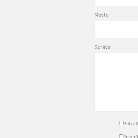
Mesto
Správa
Potvrď
Potvrďt