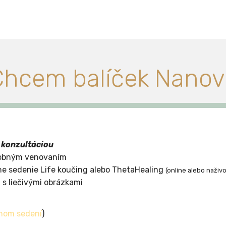
Chcem balíček Nanov
 konzultáciou
sobným venovaním
lne sedenie Life koučing alebo ThetaHealing
(online alebo naživo
 s liečivými obrázkami
lnom sedení
)